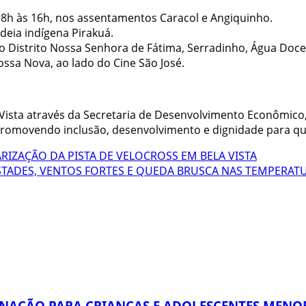
 8h às 16h, nos assentamentos Caracol e Angiquinho.
deia indígena Pirakuá.
s do Distrito Nossa Senhora de Fátima, Serradinho, Água Doc
ssa Nova, ao lado do Cine São José.
a Vista através da Secretaria de Desenvolvimento Econômic
 promovendo inclusão, desenvolvimento e dignidade para q
RIZAÇÃO DA PISTA DE VELOCROSS EM BELA VISTA
STADES, VENTOS FORTES E QUEDA BRUSCA NAS TEMPERAT
INAÇÃO PARA CRIANÇAS E ADOLESCENTES MENOR