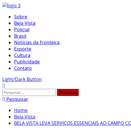
Skip
to
Primary
Sobre
content
Menu
Bela Vista
Policial
Brasil
Notícias da fronteira
Esporte
Cultura
Publicidade
Contato
Light/Dark Button
Pesquisar
por:
Pesquisar
Home
Bela Vista
BELA VISTA LEVA SERVIÇOS ESSENCIAIS AO CAMPO 