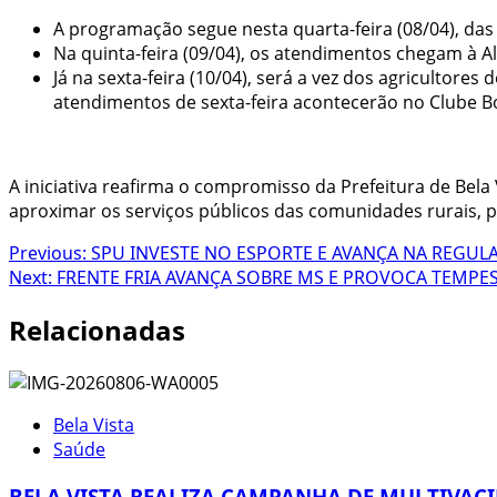
A programação segue nesta quarta-feira (08/04), das
Na quinta-feira (09/04), os atendimentos chegam à Al
Já na sexta-feira (10/04), será a vez dos agricultore
atendimentos de sexta-feira acontecerão no Clube Bo
A iniciativa reafirma o compromisso da Prefeitura de Bel
aproximar os serviços públicos das comunidades rurais,
Post
Previous:
SPU INVESTE NO ESPORTE E AVANÇA NA REGULA
Next:
FRENTE FRIA AVANÇA SOBRE MS E PROVOCA TEMPE
navigation
Relacionadas
Bela Vista
Saúde
BELA VISTA REALIZA CAMPANHA DE MULTIVAC