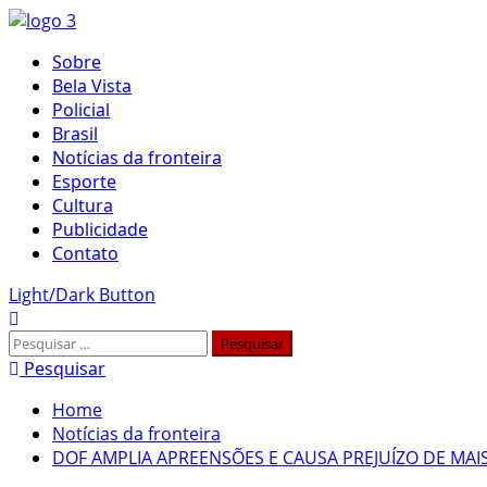
Skip
to
Primary
Sobre
content
Menu
Bela Vista
Policial
Brasil
Notícias da fronteira
Esporte
Cultura
Publicidade
Contato
Light/Dark Button
Pesquisar
por:
Pesquisar
Home
Notícias da fronteira
DOF AMPLIA APREENSÕES E CAUSA PREJUÍZO DE MAIS