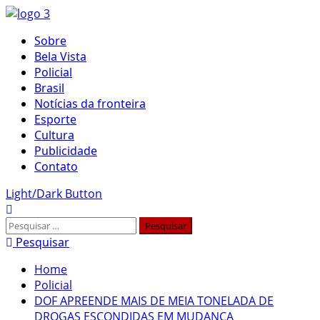
Skip
to
Primary
Sobre
content
Menu
Bela Vista
Policial
Brasil
Notícias da fronteira
Esporte
Cultura
Publicidade
Contato
Light/Dark Button
Pesquisar
por:
Pesquisar
Home
Policial
DOF APREENDE MAIS DE MEIA TONELADA DE
DROGAS ESCONDIDAS EM MUDANÇA