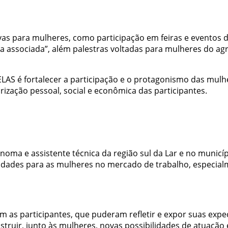
vas para mulheres, como participação em feiras e eventos d
a associada”, além palestras voltadas para mulheres do ag
ELAS é fortalecer a participação e o protagonismo das mul
rização pessoal, social e econômica das participantes.
oma e assistente técnica da região sul da Lar e no municípi
unidades para as mulheres no mercado de trabalho, especia
m as participantes, que puderam refletir e expor suas expe
truir, junto às mulheres, novas possibilidades de atuação