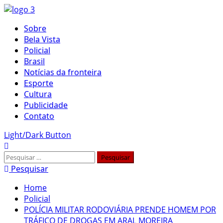
Skip
to
Primary
Sobre
content
Menu
Bela Vista
Policial
Brasil
Notícias da fronteira
Esporte
Cultura
Publicidade
Contato
Light/Dark Button
Pesquisar
por:
Pesquisar
Home
Policial
POLÍCIA MILITAR RODOVIÁRIA PRENDE HOMEM POR
TRÁFICO DE DROGAS EM ARAL MOREIRA