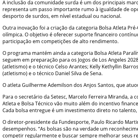
A inclusão da comunidade surda é um dos principais marcos
representa um passo importante rumo à igualdade de oport
desporto de surdos, em nível estadual ou nacional.
Outra inovação foi a criação da categoria Bolsa Atleta Pr
olímpica. O objetivo é oferecer suporte financeiro contí
participação em competições de alto rendimento.
O programa mantém ainda a categoria Bolsa Atleta Paralím
seguem em preparação para os Jogos de Los Angeles 2028.
(atletismo) e o técnico Celso Arantes; Kelly Kethyllin Barr
(atletismo) e o técnico Daniel Silva de Sena.
O atleta Guilherme Ademilson dos Anjos Santos, que atuou
Para o secretário da Setesc, Marcelo Ferreira Miranda, a 
Atleta e Bolsa Técnico vão muito além do incentivo financ
Cada bolsa entregue é um investimento direto no talento, 
O diretor-presidente da Fundesporte, Paulo Ricardo Marti
desempenhos. “As bolsas são na verdade um reconheciment
competir regularmente e buscar sempre melhorar seus re