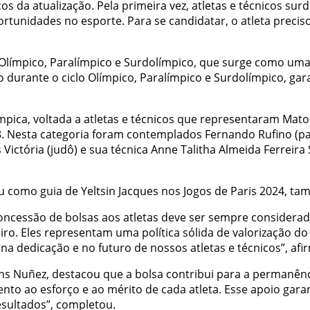
 da atualização. Pela primeira vez, atletas e técnicos sur
unidades no esporte. Para se candidatar, o atleta preciso
é-Olímpico, Paralímpico e Surdolímpico, que surge como uma 
nuo durante o ciclo Olímpico, Paralímpico e Surdolímpico, 
pica, voltada a atletas e técnicos que representaram Mato
 Nesta categoria foram contemplados Fernando Rufino (par
os Victória (judô) e sua técnica Anne Talitha Almeida Ferrei
 como guia de Yeltsin Jacques nos Jogos de Paris 2024, ta
concessão de bolsas aos atletas deve ser sempre considerada
eiro. Eles representam uma política sólida de valorização d
na dedicação e no futuro de nossos atletas e técnicos”, afi
ns Nuñez, destacou que a bolsa contribui para a permanênc
o ao esforço e ao mérito de cada atleta. Esse apoio gara
sultados”, completou.