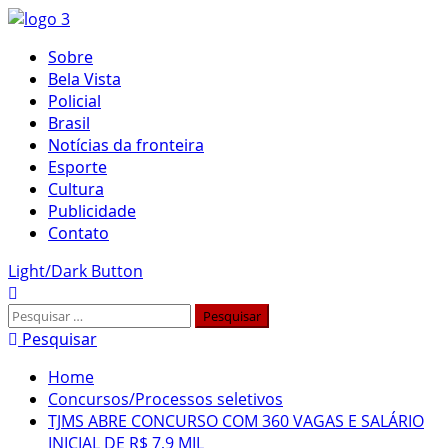
Skip
to
Primary
Sobre
content
Menu
Bela Vista
Policial
Brasil
Notícias da fronteira
Esporte
Cultura
Publicidade
Contato
Light/Dark Button
Pesquisar
por:
Pesquisar
Home
Concursos/Processos seletivos
TJMS ABRE CONCURSO COM 360 VAGAS E SALÁRIO
INICIAL DE R$ 7,9 MIL