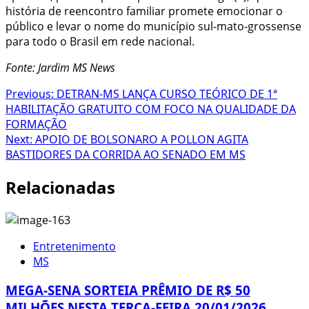
história de reencontro familiar promete emocionar o
público e levar o nome do município sul-mato-grossense
para todo o Brasil em rede nacional.
Fonte: Jardim MS News
Post
Previous:
DETRAN-MS LANÇA CURSO TEÓRICO DE 1ª
HABILITAÇÃO GRATUITO COM FOCO NA QUALIDADE DA
navigation
FORMAÇÃO
Next:
APOIO DE BOLSONARO A POLLON AGITA
BASTIDORES DA CORRIDA AO SENADO EM MS
Relacionadas
Entretenimento
MS
MEGA-SENA SORTEIA PRÊMIO DE R$ 50
MILHÕES NESTA TERÇA-FEIRA 20/01/2026