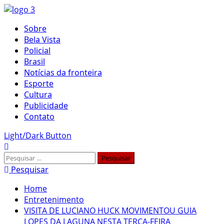
Skip
to
Primary
Sobre
content
Menu
Bela Vista
Policial
Brasil
Notícias da fronteira
Esporte
Cultura
Publicidade
Contato
Light/Dark Button
Pesquisar
por:
Pesquisar
Home
Entretenimento
VISITA DE LUCIANO HUCK MOVIMENTOU GUIA
LOPES DA LAGUNA NESTA TERÇA-FEIRA