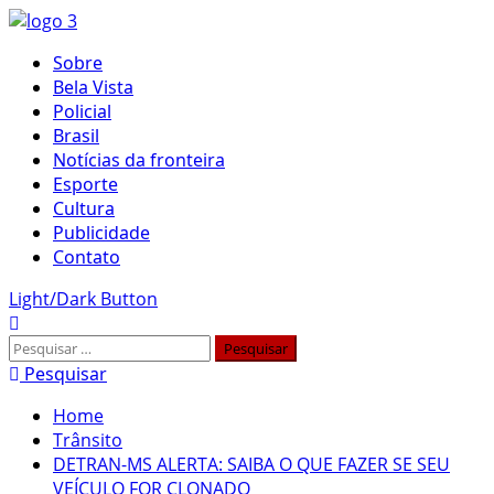
Skip
to
Primary
Sobre
content
Menu
Bela Vista
Policial
Brasil
Notícias da fronteira
Esporte
Cultura
Publicidade
Contato
Light/Dark Button
Pesquisar
por:
Pesquisar
Home
Trânsito
DETRAN-MS ALERTA: SAIBA O QUE FAZER SE SEU
VEÍCULO FOR CLONADO